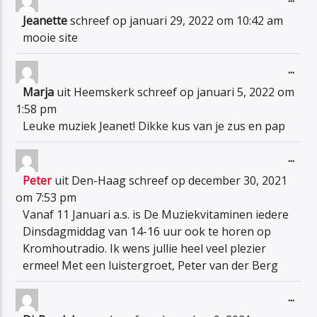
dez
Jeanette
schreef op
januari 29, 2022
om
10:42 am
met
mooie site
Wiss
...
dez
Marja
uit
Heemskerk
schreef op
januari 5, 2022
om
met
1:58 pm
Leuke muziek Jeanet! Dikke kus van je zus en pap
Wiss
...
dez
Peter
uit
Den-Haag
schreef op
december 30, 2021
met
om
7:53 pm
Vanaf 11 Januari a.s. is De Muziekvitaminen iedere
Dinsdagmiddag van 14-16 uur ook te horen op
Kromhoutradio. Ik wens jullie heel veel plezier
ermee! Met een luistergroet, Peter van der Berg
Wiss
...
dez