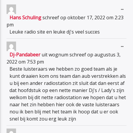
Wiss
...
dez
Hans Schuling
schreef op
oktober 17, 2022
om
2:23
met
pm
Leuke radio site en leuke dj's veel succes
Wiss
...
dez
Dj-Pandabeer
uit
wognum
schreef op
augustus 3,
met
2022
om
7:53 pm
Beste luisteraars we hebben zo goed team als je
kunt draaien kom ons team dan aub verstrekken als
u bij een ander radiostation zit sluit dat dan eerst af
dat hoofdstuk op een nette manier Dj's / Lady's zijn
welkom bij dit nette radiostation we hopen dat u het
naar het zin hebben hier ook de vaste luisteraars
nou ik ben blij met het team ik hoop dat u er ook
snel bij komt zou erg leuk zijn
Wiss
...