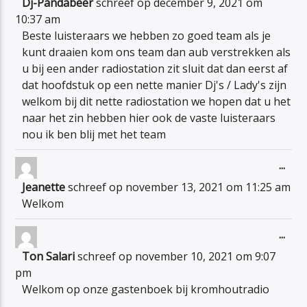
Dj-Pandabeer
schreef op
december 9, 2021
om
met
10:37 am
Beste luisteraars we hebben zo goed team als je
kunt draaien kom ons team dan aub verstrekken als
u bij een ander radiostation zit sluit dat dan eerst af
dat hoofdstuk op een nette manier Dj's / Lady's zijn
welkom bij dit nette radiostation we hopen dat u het
naar het zin hebben hier ook de vaste luisteraars
nou ik ben blij met het team
Wiss
...
dez
Jeanette
schreef op
november 13, 2021
om
11:25 am
met
Welkom
Wiss
...
dez
Ton Salari
schreef op
november 10, 2021
om
9:07
met
pm
Welkom op onze gastenboek bij kromhoutradio